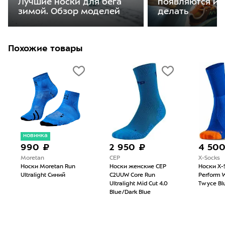
Лучшие носки для бега
появляются и 
зимой. Обзор моделей
делать
Похожие товары
новинка
990 ₽
2 950 ₽
4 50
Moretan
CEP
X-Socks
Носки Moretan Run
Носки женские CEP
Носки X-
Ultralight Синий
C2UUW Core Run
Perform 
Ultralight Mid Cut 4.0
Twyce Bl
Blue/Dark Blue