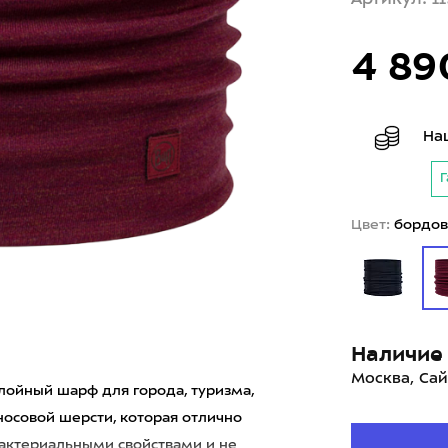
4 89
На
Г
Цвет:
бордо
Наличие 
Москва, Сай
лойный шарф для города, туризма,
носовой шерсти, которая отлично
ибактериальными свойствами и не