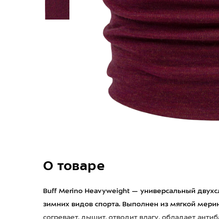
О товаре
Buff Merino Heavyweight — универсальный двухс
зимних видов спорта. Выполнен из мягкой мери
согревает, дышит, отводит влагу, обладает ант