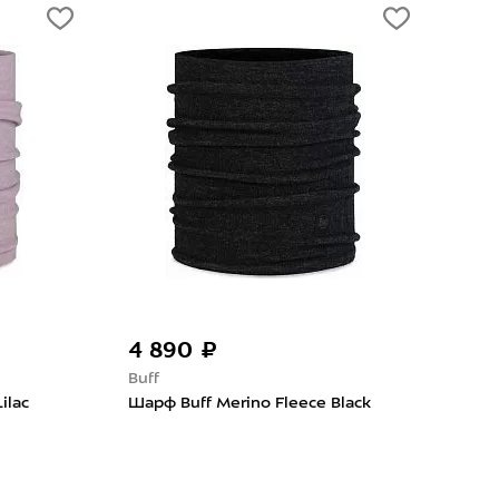
4 890 ₽
4 890 
Buff
Buff
Шарф Buff Merino Fleece Black
Шарф Buf
Solid Pool