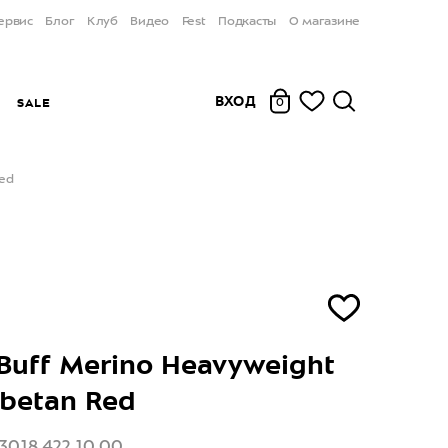
ервис
Блог
Клуб
Видео
Fest
Подкасты
О магазине
ВХОД
Ы
SALE
0
Red
uff Merino Heavyweight
ibetan Red
3018.422.10.00