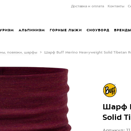
Доставка и оплата
Контакты
С
УРИЗМ
АЛЬПИНИЗМ
ГОРНЫЕ ЛЫЖИ
СНОУБОРД
БРЕНД
ны, повязки, шарфы
Шарф Buff Merino Heavyweight Solid Tibetan 
Шарф B
Solid T
Артикул: 11