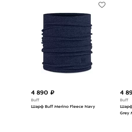
4 890 ₽
4 890 
Buff
Buff
Шарф Buff Merino Fleece Navy
Шарф Buff 
Grey Multi 