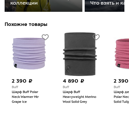
коллекции
Что взять и ка
Похожие товары
2 390 ₽
4 890 ₽
2 390
Buff
Buff
Buff
Шарф Buff Polar
Шарф Buff
Шарф дет
Neck Warmer Htr
Heavyweight Merino
Polar Ne
Grape Ice
Wool Solid Grey
Solid Tuli