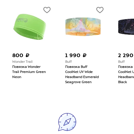
800 ₽
1 990 ₽
2 290
Wonder Trail
Buff
Buff
Повязка Wonder
Повязка Buff
Повязка 
Trail Premium Green
CoolNet UV Wide
CoolNet U
Neon
Headband Esmerald
Headband
Seagrove Green
Black