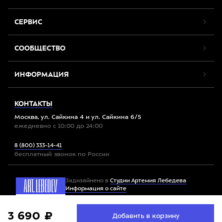
СЕРВИС
СООБЩЕСТВО
ИНФОРМАЦИЯ
КОНТАКТЫ
Москва, ул. Сайкина 4 и ул. Сайкина 6/5
ежедневно с 10:00 до 24:00
8 (800) 333-14-41
бесплатный звонок по России
Задизайнено в
Студии Артемия Лебедева
Информация о сайте
Мы используем файлы cookie. Продолжив работу с
3 690 ₽
Принять
Добавить в корзину
Все права защищены. 2012-2026 © Спорт-Марафон
сайтом, вы соглашаетесь с
условиями использования
файлов cookie