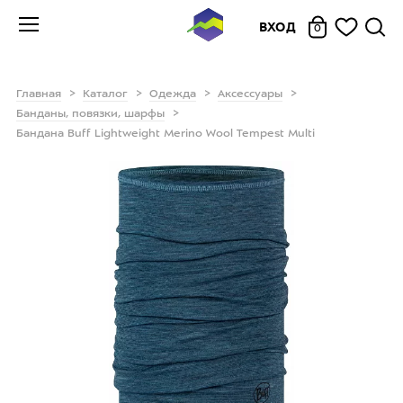
ВХОД
0
Главная
Каталог
Одежда
Аксессуары
Банданы, повязки, шарфы
Бандана Buff Lightweight Merino Wool Tempest Multi