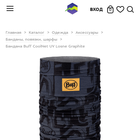
ВХОД
0
Главная
Каталог
Одежда
Аксессуары
Банданы, повязки, шарфы
Бандана Buff CoolNet UV Losne Graphite