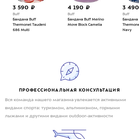
3 590 ₽
4 190 ₽
3 490
Buff
Buff
Buff
Бандана Buff
Бандана Buff Merino
Бандана 
Thermonet Taudeni
Move Block Camelia
Thermone
686 Multi
Navy
ПРОФЕССИОНАЛЬНАЯ КОНСУЛЬТАЦИЯ
Вся команда нашего магазина увлекается активными
видами спорта: туризмом, альпинизмом, горными
лыжами и другими видами outdoor-активности