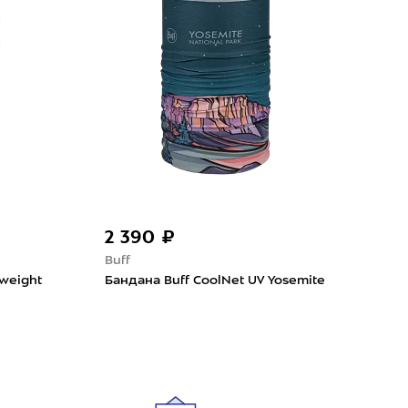
2 390 ₽
1 
Buff
Gam
tweight
Бандана Buff CoolNet UV Yosemite
Бан