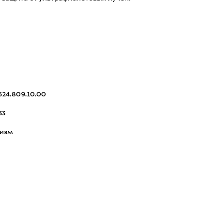
624.809.10.00
33
ризм