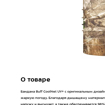
О товаре
Бандана Buff CoolNet UV+ c оригинальным дизай
жаркую погоду. Благодаря дышащему материалу
наружу и высыхает, а также обеспечивается 98%