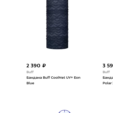
2 390 ₽
3 5
Buff
Buff
Бандана Buff CoolNet UV+ Eon
Банда
Blue
Polar