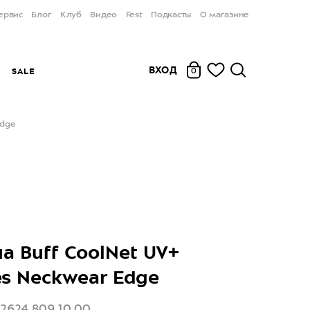
ервис
Блог
Клуб
Видео
Fest
Подкасты
О магазине
ВХОД
Ы
SALE
0
Edge
а Buff CoolNet UV+
es Neckwear Edge
22624.809.10.00