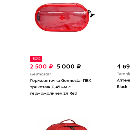
-50%
2 500 ₽
5 000 ₽
4 6
Taton
Germostar
Аптечк
Гермоаптечка Germostar ПВХ
Black
трикотаж 0,45мм с
гермомолнией 2л Red