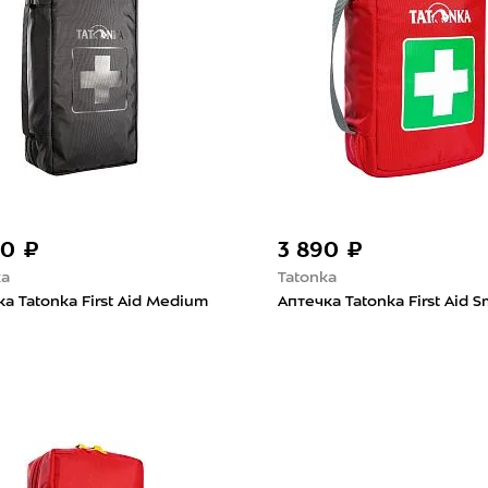
90 ₽
3 890 ₽
ka
Tatonka
а Tatonka First Aid Medium
Аптечка Tatonka First Aid S