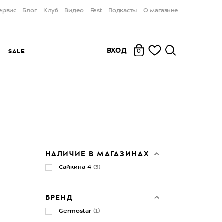
ервис
Блог
Клуб
Видео
Fest
Подкасты
О магазине
ВХОД
Ы
SALE
0
НАЛИЧИЕ В МАГАЗИНАХ
Сайкина 4
(3)
БРЕНД
Germostar
(1)