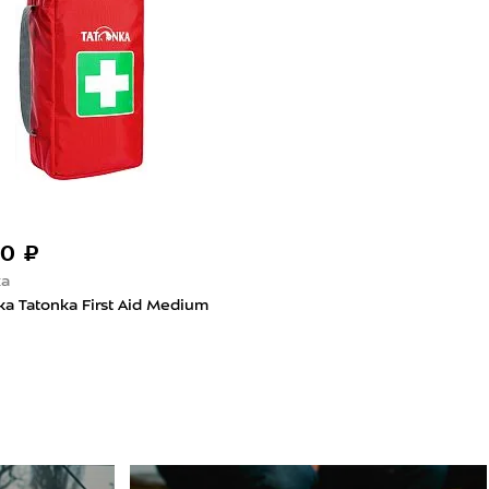
90 ₽
ka
а Tatonka First Aid Medium