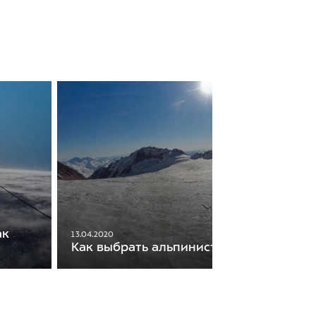
ак
13.04.2020
Как выбрать альпинистский рюкзак?