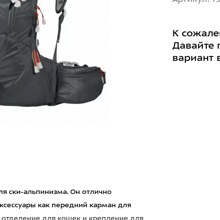
К сожале
Давайте 
вариант 
ля ски-альпинизма. Он отлично
 аксессуары как передний карман для
 отделение для кошек и крепление для