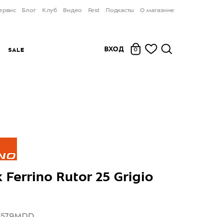
ервис
Блог
Клуб
Видео
Fest
Подкасты
О магазине
ВХОД
Ы
SALE
0
Ferrino Rutor 25 Grigio
75579MDD