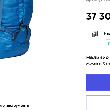
37 3
На
Г
Наличие 
Москва, Сай
ого инструмента