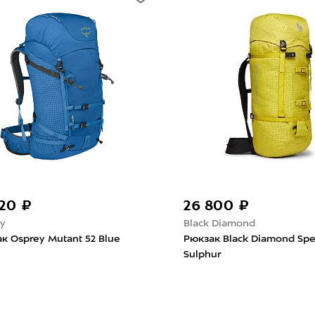
520 ₽
26 800 ₽
y
Black Diamond
к Osprey Mutant 52 Blue
Рюкзак Black Diamond Sp
e
Sulphur