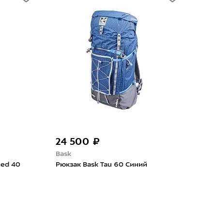
24 500 ₽
29
Bask
Osp
eed 40
Рюкзак Bask Tau 60 Синий
Рюкз
Lem