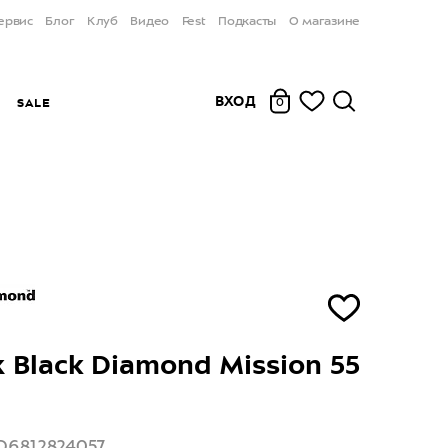
ервис
Блог
Клуб
Видео
Fest
Подкасты
О магазине
ВХОД
Ы
SALE
0
 Black Diamond Mission 55
D6812824057