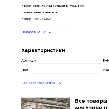
• совместимость: только с PACE Pro;
• материал: силикон;
• ширина: 22 мм;
• обхват запястья: 13,0-22,0 см.
Показать еще
Характеристики
Артикул
BA
Пол
Уни
Все характеристики
Все товары 
магазине в