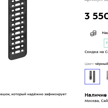
3 55
На
Г
Скидка на C
Цвет:
чёрны
Наличие 
емешок, который надёжно зафиксирует
Москва, Сай