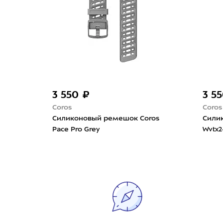
3 550 ₽
3 5
Coros
Coros
ros
Силиконовый ремешок Coros
Сили
Pace Pro Grey
Wvtx2