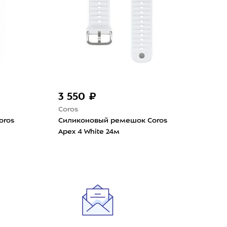
3 550 ₽
3 
Coros
Cor
oros
Силиконовый ремешок Coros
Сил
Apex 4 White 24м
Pace