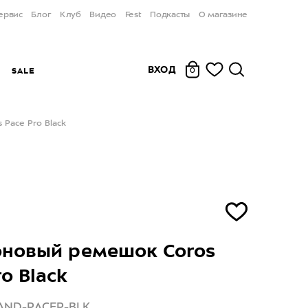
ервис
Блог
Клуб
Видео
Fest
Подкасты
О магазине
ВХОД
Ы
SALE
0
Pace Pro Black
оновый ремешок Coros
o Black
BAND-PACEP-BLK