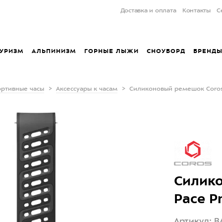
Доставка и оплата
Контакты
С
УРИЗМ
АЛЬПИНИЗМ
ГОРНЫЕ ЛЫЖИ
СНОУБОРД
БРЕНД
ортивные часы
Аксессуары к часам
Силиконовый ремешок Coros 
Силик
Pace Pr
Артикул: 