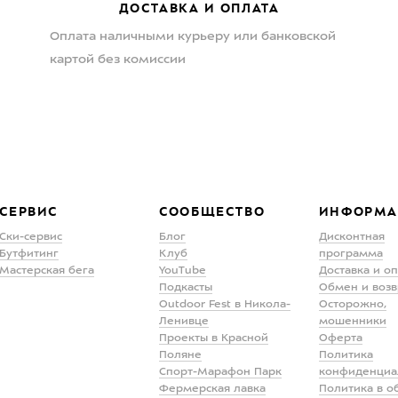
ДОСТАВКА И ОПЛАТА
Оплата наличными курьеру или банковской
картой без комиссии
СЕРВИС
СООБЩЕСТВО
ИНФОРМА
Ски-сервис
Блог
Дисконтная
Бутфитинг
Клуб
программа
Мастерская бега
YouTube
Доставка и о
Подкасты
Обмен и возв
Outdoor Fest в Никола-
Осторожно,
Ленивце
мошенники
Проекты в Красной
Оферта
Поляне
Политика
Спорт-Марафон Парк
конфиденциа
Фермерская лавка
Политика в о