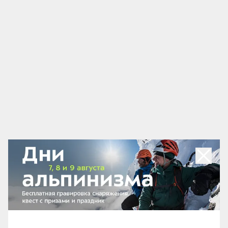
Бивачные мешки
Они очень популярны в Европе — правда, не
столько из-за удобства, сколько из-за
экологического законодательства. Например, в
горах Швейцарии поставить палатку можно только
в кемпинге или приюте, просто так в горах не
станешь. А в
бивачном мешке
ночевать можно.
Изначально он создавался для использования в
альпинизме и обычно шьётся из мембранной ткани,
потому что должен «дышать» и хорошо защищать
от осадков.
Например, в Архызе я использовал самодельный
мешок: дно из силиконизированного нейлона,
чтобы он не промокал, сверху кусок строительной