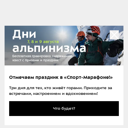
Этот обзорный материал мы собрали, что развеять
миф о «грязном и вонючем» туристе. Но и тему
бережного отношения к природе и уважения к
другим походникам тоже не обошли стороной.
Как ухаживать за кожей и
волосами в походах и
путешествиях
«Ласковое солнце» может сжечь кожу, «нежный
Отмечаем праздник в «Спорт-Марафоне!»
морской бриз» — обветрить губы, а холод вызвать
Три дня для тех, кто живёт горами. Приходите за
сухость кожи рук. Составили подробный гайд о
встречами, настроением и вдохновением!
том, как в походе заботиться о коже, волосах и
ногтях, не оставляя после себя выдавленные
Что будет?
тюбики и скомканные салфетки.