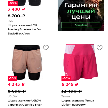
-60%
3 480 ₽
8 700 ₽
UYN
Шорты женские UYN
Running Exceleration Ow
Black/Black/Iron
-50%
-50%
4 345 ₽
6 245 ₽
8 690 ₽
12 490 ₽
UGLOW
Ternua
Шорты женские UGLOW
Шорты женские Ternua
Vapor Black/Sunrise Blush
Lithium Raspberry