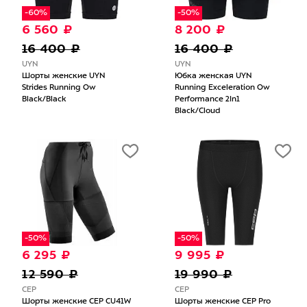
-60%
-50%
6 560 ₽
8 200 ₽
16 400 ₽
16 400 ₽
UYN
UYN
Шорты женские UYN
Юбка женская UYN
Strides Running Ow
Running Exceleration Ow
Black/Black
Performance 2In1
Black/Cloud
-50%
-50%
6 295 ₽
9 995 ₽
12 590 ₽
19 990 ₽
CEP
CEP
Шорты женские CEP CU41W
Шорты женские CEP Pro