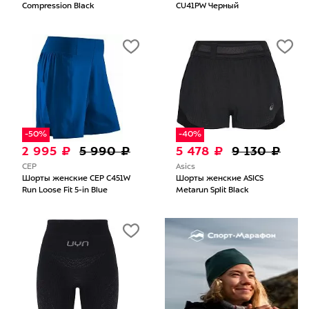
Compression Black
CU41PW Черный
-50%
-40%
2 995 ₽
5 990 ₽
5 478 ₽
9 130 ₽
CEP
Asics
Шорты женские CEP C451W
Шорты женские ASICS
Run Loose Fit 5-in Blue
Metarun Split Black