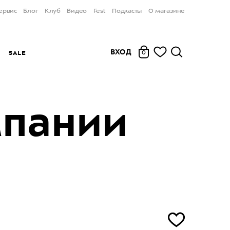
ервис
Блог
Клуб
Видео
Fest
Подкасты
О магазине
ВХОД
Ы
SALE
0
пании