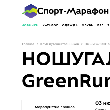
НОВИНКИ
КАТАЛОГ
ОДЕЖДА
ОБУВЬ
БЕГ
Т
Главная
Клуб путешественников
НОШУГАЛОНГ в 
НОШУГАЛ
GreenRu
03 ию
Мероприятие прошло
Среда