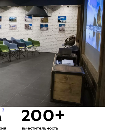
м
200+
2
рия
вместительность