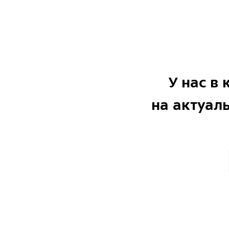
У нас в
на актуал