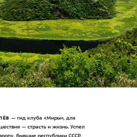
ЛЁВ
— гид клуба «Миры», для
шествия — страсть и жизнь. Успел
вропу, бывшие республики СССР,