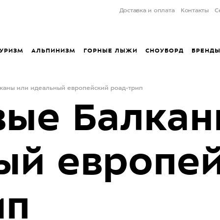
Доставка и оплата
Контакты
С
УРИЗМ
АЛЬПИНИЗМ
ГОРНЫЕ ЛЫЖИ
СНОУБОРД
БРЕНД
каны или идеальный европейский роад-трип
вые Балкан
ый европе
ип