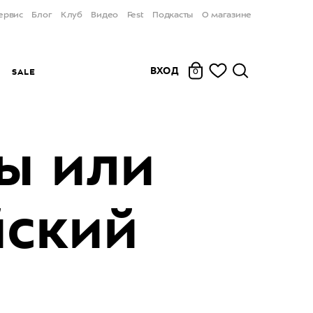
ервис
Блог
Клуб
Видео
Fest
Подкасты
О магазине
ВХОД
Ы
SALE
0
ы или
йский