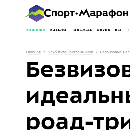
НОВИНКИ
КАТАЛОГ
ОДЕЖДА
ОБУВЬ
БЕГ
Т
Главная
Клуб путешественников
Безвизовые Бал
Безвизо
идеальн
роад-тр