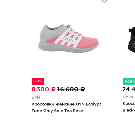
нов
-50%
8 300 ₽
16 600 ₽
24 
Hoka
UYN
Кросс
Кроссовки женские UYN Ecolypt
Black
Tune Grey Sole Tea Rose