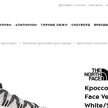
Доставка и оплата
Контакты
С
УРИЗМ
АЛЬПИНИЗМ
ГОРНЫЕ ЛЫЖИ
СНОУБОРД
БРЕНД
 кроссовки
Женские кроссовки для города
Кроссовки женские T
Кроссо
Face Ve
White/