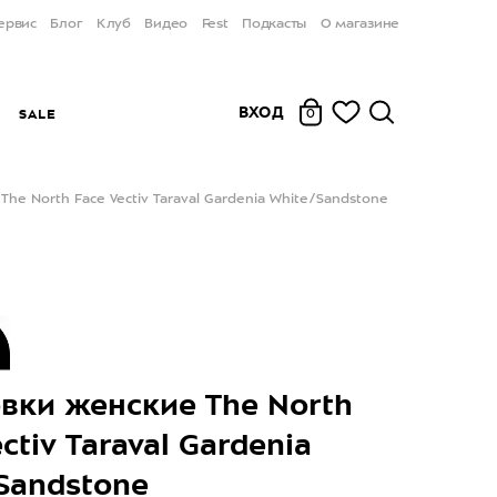
ервис
Блог
Клуб
Видео
Fest
Подкасты
О магазине
ВХОД
Ы
SALE
0
he North Face Vectiv Taraval Gardenia White/Sandstone
вки женские The North
ctiv Taraval Gardenia
Sandstone