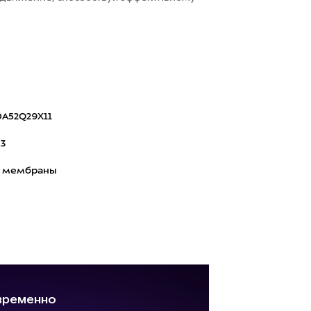
A52Q29X11
13
з мембраны