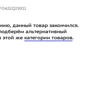
F0A52Q29X11
нию, данный товар закончился.
подберём альтернативный
в этой же
категории товаров
.