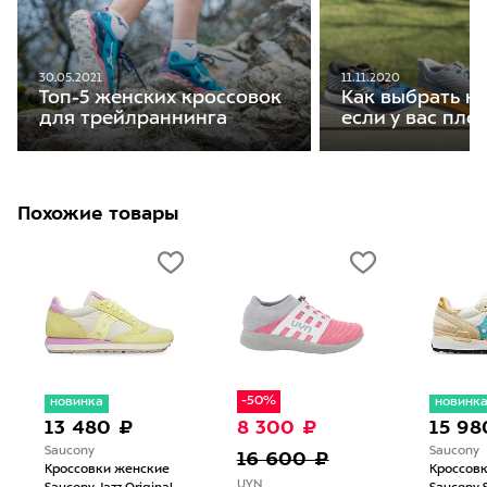
30.05.2021
11.11.2020
Топ-5 женских кроссовок
Как выбрать кр
для трейлраннинга
если у вас пло
Похожие товары
-50%
новинка
новинк
13 480 ₽
8 300 ₽
15 98
Saucony
Saucony
16 600 ₽
Кроссовки женские
Кроссов
UYN