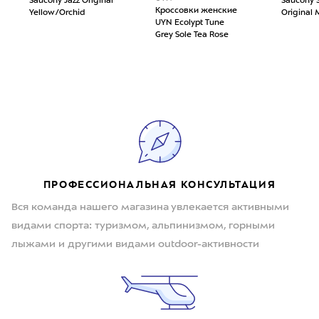
Saucony Jazz Original
Saucony 
Кроссовки женские
Yellow/Orchid
Original 
UYN Ecolypt Tune
Grey Sole Tea Rose
ПРОФЕССИОНАЛЬНАЯ КОНСУЛЬТАЦИЯ
Вся команда нашего магазина увлекается активными
видами спорта: туризмом, альпинизмом, горными
лыжами и другими видами outdoor-активности