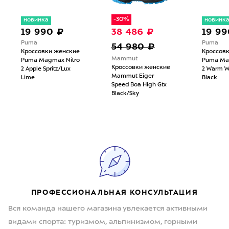
-30%
новинка
новинк
19 990 ₽
38 486 ₽
19 99
Puma
Puma
54 980 ₽
Кроссовки женские
Кроссов
Mammut
Puma Magmax Nitro
Puma Ma
Кроссовки женские
2 Apple Spritz/Lux
2 Warm W
Mammut Eiger
Lime
Black
Speed Boa High Gtx
Black/Sky
ПРОФЕССИОНАЛЬНАЯ КОНСУЛЬТАЦИЯ
Вся команда нашего магазина увлекается активными
видами спорта: туризмом, альпинизмом, горными