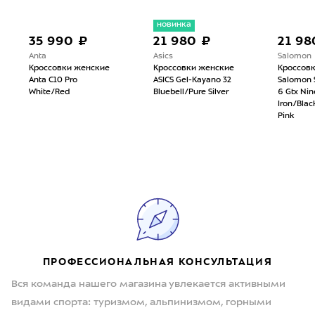
новинка
35 990 ₽
21 980 ₽
21 98
Anta
Asics
Salomon
Кроссовки женские
Кроссовки женские
Кроссов
Anta C10 Pro
ASICS Gel-Kayano 32
Salomon 
White/Red
Bluebell/Pure Silver
6 Gtx Nin
Iron/Bla
Pink
ПРОФЕССИОНАЛЬНАЯ КОНСУЛЬТАЦИЯ
Вся команда нашего магазина увлекается активными
видами спорта: туризмом, альпинизмом, горными