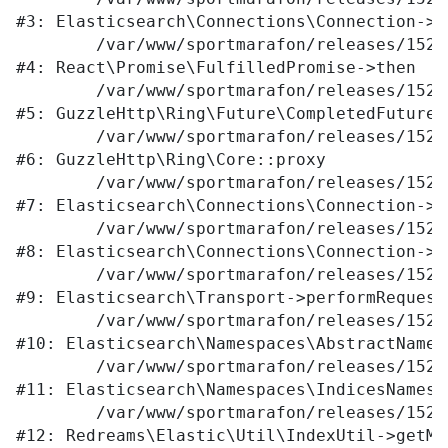
#3: Elasticsearch\Connections\Connection->E
	/var/www/sportmarafon/releases/1523/vendor/react/promise/src/FulfilledPromise.php:28

#4: React\Promise\FulfilledPromise->then

	/var/www/sportmarafon/releases/1523/vendor/guzzlehttp/ringphp/src/Future/CompletedFutureValue.php:55

#5: GuzzleHttp\Ring\Future\CompletedFutureVa
	/var/www/sportmarafon/releases/1523/vendor/guzzlehttp/ringphp/src/Core.php:341

#6: GuzzleHttp\Ring\Core::proxy

	/var/www/sportmarafon/releases/1523/vendor/elasticsearch/elasticsearch/src/Elasticsearch/Connections/Connection.php:299

#7: Elasticsearch\Connections\Connection->E
	/var/www/sportmarafon/releases/1523/vendor/elasticsearch/elasticsearch/src/Elasticsearch/Connections/Connection.php:177

#8: Elasticsearch\Connections\Connection->p
	/var/www/sportmarafon/releases/1523/vendor/elasticsearch/elasticsearch/src/Elasticsearch/Transport.php:105

#9: Elasticsearch\Transport->performRequest

	/var/www/sportmarafon/releases/1523/vendor/elasticsearch/elasticsearch/src/Elasticsearch/Namespaces/AbstractNamespace.php:72

#10: Elasticsearch\Namespaces\AbstractNames
	/var/www/sportmarafon/releases/1523/vendor/elasticsearch/elasticsearch/src/Elasticsearch/Namespaces/IndicesNamespace.php:288

#11: Elasticsearch\Namespaces\IndicesNamesp
	/var/www/sportmarafon/releases/1523/local/lib/redreams/Elastic/Util/IndexUtil.php:80

#12: Redreams\Elastic\Util\IndexUtil->getMap