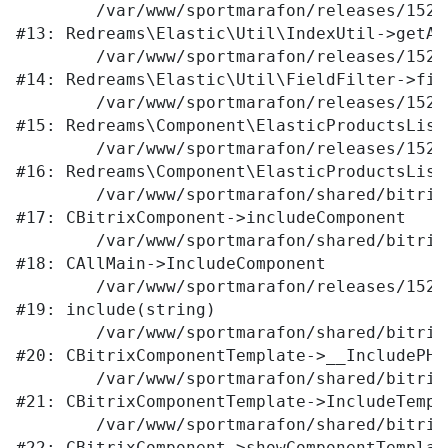
	/var/www/sportmarafon/releases/1523/local/lib/redreams/Elastic/Util/IndexUtil.php:92

#13: Redreams\Elastic\Util\IndexUtil->getAv
	/var/www/sportmarafon/releases/1523/local/lib/redreams/Elastic/Util/FieldFilter.php:43

#14: Redreams\Elastic\Util\FieldFilter->filt
	/var/www/sportmarafon/releases/1523/local/components/redreams/elastic.products.list/class.php:107

#15: Redreams\Component\ElasticProductsList
	/var/www/sportmarafon/releases/1523/local/components/redreams/elastic.products.list/class.php:69

#16: Redreams\Component\ElasticProductsList
	/var/www/sportmarafon/shared/bitrix/modules/main/classes/general/component.php:656

#17: CBitrixComponent->includeComponent

	/var/www/sportmarafon/shared/bitrix/modules/main/classes/general/main.php:1041

#18: CAllMain->IncludeComponent

	/var/www/sportmarafon/releases/1523/local/templates/main/components/bitrix/catalog/.default/element.php:309

#19: include(string)

	/var/www/sportmarafon/shared/bitrix/modules/main/classes/general/component_template.php:789

#20: CBitrixComponentTemplate->__IncludePHPT
	/var/www/sportmarafon/shared/bitrix/modules/main/classes/general/component_template.php:884

#21: CBitrixComponentTemplate->IncludeTempla
	/var/www/sportmarafon/shared/bitrix/modules/main/classes/general/component.php:764

#22: CBitrixComponent->showComponentTemplate