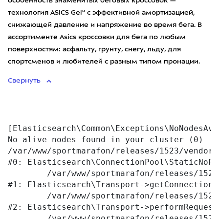
особенность знаменитых беговых кроссовок —
технология ASICS Gel® с эффективной амортизацией,
снижающей давление и напряжение во время бега. В
ассортименте Asics кроссовки для бега по любым
поверхностям: асфальту, грунту, снегу, льду, для
спортсменов и любителей с разным типом пронации.
Свернуть
[Elasticsearch\Common\Exceptions\NoNodesAva
No alive nodes found in your cluster (0)

/var/www/sportmarafon/releases/1523/vendor/
#0: Elasticsearch\ConnectionPool\StaticNoPi
	/var/www/sportmarafon/releases/1523/vendor/elasticsearch/elasticsearch/src/Elasticsearch/Transport.php:76

#1: Elasticsearch\Transport->getConnection

	/var/www/sportmarafon/releases/1523/vendor/elasticsearch/elasticsearch/src/Elasticsearch/Transport.php:94

#2: Elasticsearch\Transport->performRequest

	/var/www/sportmarafon/releases/1523/vendor/elasticsearch/elasticsearch/src/Elasticsearch/Connections/Connection.php:242
