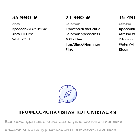
35 990 ₽
21 980 ₽
15 49
Anta
Salomon
Mizuno
Кроссовки женские
Кроссовки женские
Кроссов
Anta C10 Pro
Salomon Speedcross
Mizuno W
White/Red
6 Gtx Nine
7 Ancient
Iron/Black/Flamingo
Water/Whi
Pink
Bloom
ПРОФЕССИОНАЛЬНАЯ КОНСУЛЬТАЦИЯ
Вся команда нашего магазина увлекается активными
видами спорта: туризмом, альпинизмом, горными