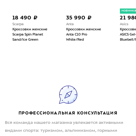
новинк
18 490 ₽
35 990 ₽
21 98
Scarpa
Anta
Asics
Кроссовки женские
Кроссовки женские
Кроссов
Scarpa Spin Planet
Anta C10 Pro
ASICS Gel
Sand/Ice Green
White/Red
Bluebell/
ПРОФЕССИОНАЛЬНАЯ КОНСУЛЬТАЦИЯ
Вся команда нашего магазина увлекается активными
видами спорта: туризмом, альпинизмом, горными