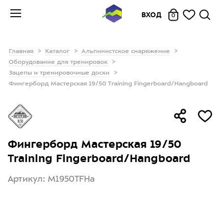
ВХОД
0
Главная
Каталог
Альпинистское снаряжение
Оборудование для тренировок
Зацепы и тренировочные доски
Фингерборд Мастерская 19/50 Training Fingerboard/Hangboard
Фингерборд Мастерская 19/50
Training Fingerboard/Hangboard
Артикул: M1950TFHa