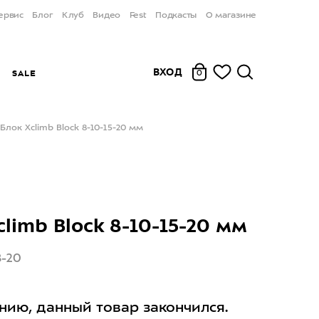
ервис
Блог
Клуб
Видео
Fest
Подкасты
О магазине
ВХОД
Ы
SALE
0
Блок Xclimb Block 8-10-15-20 мм
climb Block 8-10-15-20 мм
8-20
нию, данный товар закончился.