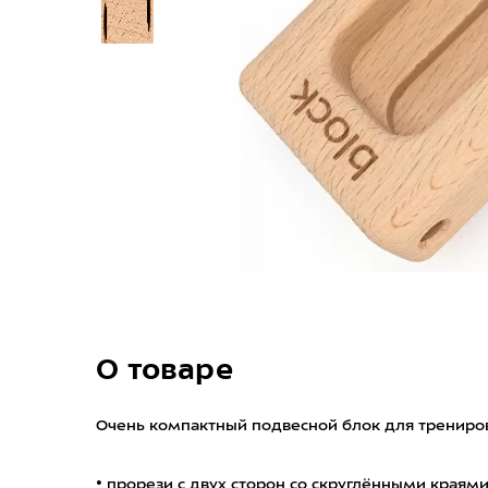
О товаре
Очень компактный подвесной блок для трениров
• прорези с двух сторон со скруглёнными края