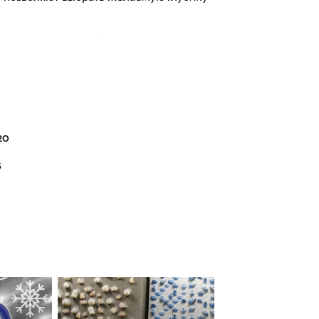
 и подвешивать на блок
20
5