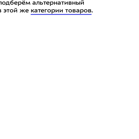
подберём альтернативный
в этой же
категории товаров
.