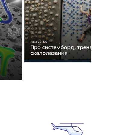
24.03.2022
Про системборд, тренажёр для
скалолазания