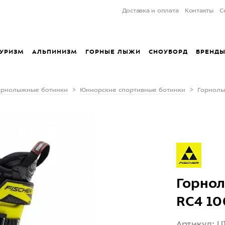
Доставка и оплата
Контакты
С
УРИЗМ
АЛЬПИНИЗМ
ГОРНЫЕ ЛЫЖИ
СНОУБОРД
БРЕНД
орнолыжные ботинки
Юниорские спортивные ботинки
Горнолыж
Горнол
RC4 10
Артикул: U