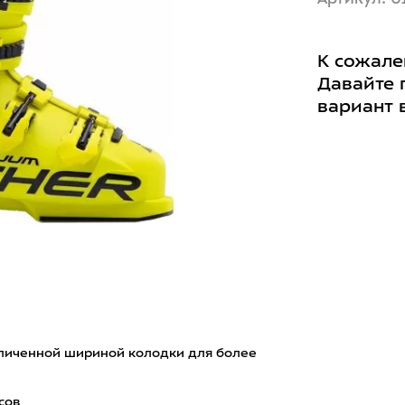
К сожале
Давайте 
вариант 
личенной шириной колодки для более
сов