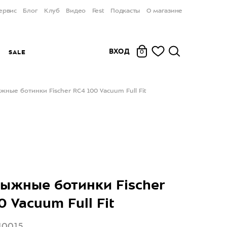
ервис
Блог
Клуб
Видео
Fest
Подкасты
О магазине
ВХОД
Ы
SALE
0
ные ботинки Fischer RC4 100 Vacuum Full Fit
ыжные ботинки Fischer
0 Vacuum Full Fit
10015