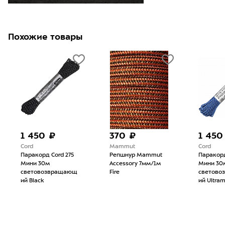
Похожие товары
1 450 ₽
370 ₽
1 450
Cord
Mammut
Cord
Паракорд Cord 275
Репшнур Mammut
Паракорд
Мини 30м
Accessory 7мм/1м
Мини 30
световозвращающ
Fire
светово
ий Black
ий Ultram