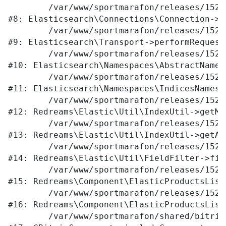
	/var/www/sportmarafon/releases/1523/vendor/elasticsearch/elasticsearch/src/Elasticsearch/Connections/Connection.php:177

#8: Elasticsearch\Connections\Connection->p
	/var/www/sportmarafon/releases/1523/vendor/elasticsearch/elasticsearch/src/Elasticsearch/Transport.php:105

#9: Elasticsearch\Transport->performRequest

	/var/www/sportmarafon/releases/1523/vendor/elasticsearch/elasticsearch/src/Elasticsearch/Namespaces/AbstractNamespace.php:72

#10: Elasticsearch\Namespaces\AbstractNames
	/var/www/sportmarafon/releases/1523/vendor/elasticsearch/elasticsearch/src/Elasticsearch/Namespaces/IndicesNamespace.php:288

#11: Elasticsearch\Namespaces\IndicesNamesp
	/var/www/sportmarafon/releases/1523/local/lib/redreams/Elastic/Util/IndexUtil.php:80

#12: Redreams\Elastic\Util\IndexUtil->getMap
	/var/www/sportmarafon/releases/1523/local/lib/redreams/Elastic/Util/IndexUtil.php:92

#13: Redreams\Elastic\Util\IndexUtil->getAv
	/var/www/sportmarafon/releases/1523/local/lib/redreams/Elastic/Util/FieldFilter.php:43

#14: Redreams\Elastic\Util\FieldFilter->filt
	/var/www/sportmarafon/releases/1523/local/components/redreams/elastic.products.list/class.php:107

#15: Redreams\Component\ElasticProductsList
	/var/www/sportmarafon/releases/1523/local/components/redreams/elastic.products.list/class.php:69

#16: Redreams\Component\ElasticProductsList
	/var/www/sportmarafon/shared/bitrix/modules/main/classes/general/component.php:656
