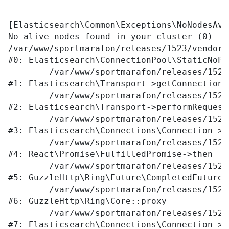
[Elasticsearch\Common\Exceptions\NoNodesAva
No alive nodes found in your cluster (0)

/var/www/sportmarafon/releases/1523/vendor/
#0: Elasticsearch\ConnectionPool\StaticNoPi
	/var/www/sportmarafon/releases/1523/vendor/elasticsearch/elasticsearch/src/Elasticsearch/Transport.php:76

#1: Elasticsearch\Transport->getConnection

	/var/www/sportmarafon/releases/1523/vendor/elasticsearch/elasticsearch/src/Elasticsearch/Transport.php:94

#2: Elasticsearch\Transport->performRequest

	/var/www/sportmarafon/releases/1523/vendor/elasticsearch/elasticsearch/src/Elasticsearch/Connections/Connection.php:242

#3: Elasticsearch\Connections\Connection->E
	/var/www/sportmarafon/releases/1523/vendor/react/promise/src/FulfilledPromise.php:28

#4: React\Promise\FulfilledPromise->then

	/var/www/sportmarafon/releases/1523/vendor/guzzlehttp/ringphp/src/Future/CompletedFutureValue.php:55

#5: GuzzleHttp\Ring\Future\CompletedFutureVa
	/var/www/sportmarafon/releases/1523/vendor/guzzlehttp/ringphp/src/Core.php:341

#6: GuzzleHttp\Ring\Core::proxy

	/var/www/sportmarafon/releases/1523/vendor/elasticsearch/elasticsearch/src/Elasticsearch/Connections/Connection.php:299

#7: Elasticsearch\Connections\Connection->E