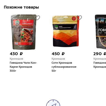
Похожие товары
430 ₽
450 ₽
290 
Кронидов
Кронидов
Кронидо
Говядина Чили Кон-
Соте Кронидов
Говядина
Карне Кронидов
сублимированное
Кронидов
300г
50г