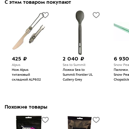
С этим товаром покупают
425 ₽
2 040 ₽
6 930
Alpus
Sea to Summit
Snow Pe
Нож Alpus
Ложка Sea to
Палочки 
титановый
Summit Frontier UL
Snow Pea
складной ALP602
Cutlery Grey
Chopstic
Похожие товары