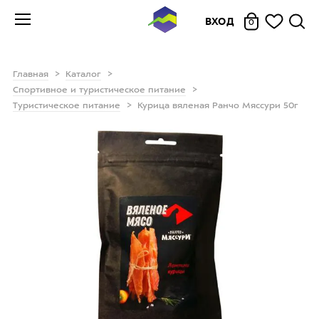
ВХОД
0
Главная
Каталог
Спортивное и туристическое питание
Туристическое питание
Курица вяленая Ранчо Мяссури 50г