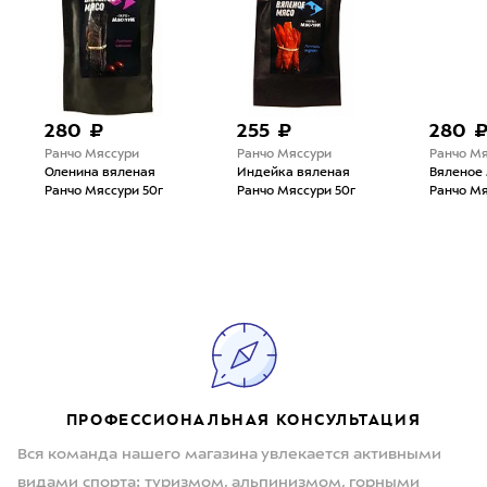
280 ₽
255 ₽
280 
Ранчо Мяссури
Ранчо Мяссури
Ранчо М
Оленина вяленая
Индейка вяленая
Вяленое 
Ранчо Мяссури 50г
Ранчо Мяссури 50г
Ранчо Мя
ПРОФЕССИОНАЛЬНАЯ КОНСУЛЬТАЦИЯ
Вся команда нашего магазина увлекается активными
видами спорта: туризмом, альпинизмом, горными