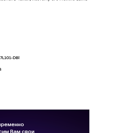
7L101-DBl
8