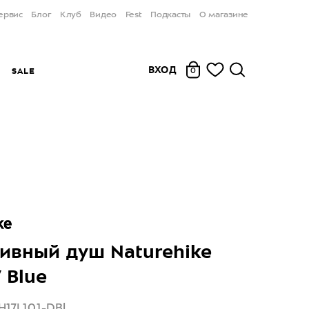
ервис
Блог
Клуб
Видео
Fest
Подкасты
О магазине
ВХОД
Ы
SALE
0
ивный душ Naturehike
 Blue
H17L101-DBl