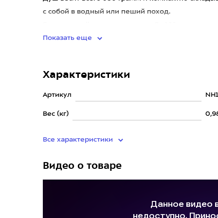
с собой в водный или пеший поход.
Благодаря тёмному цвету душ Pw102
Показать еще
Характеристики
Артикул
NH1
Вес (кг)
0,9
Все характеристики
Видео о товаре