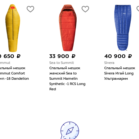
33 900 ₽
40 900 ₽
59
Sea to Summit
Sivera
Sive
Спальный мешок
Спальный мешок
Спа
женский Sea to
Sivera Игай Long
Siv
n
Summit Hamelin
Ультрамарин
Shor
Synthetic -1 RCS Long
Red