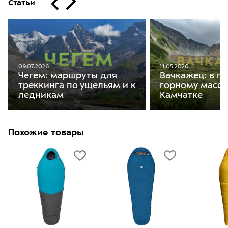
Статьи
09.07.2026
11.05.2026
Чегем: маршруты для
Вачкажец: в п
треккинга по ущельям и к
горному масси
ледникам
Камчатке
Похожие товары