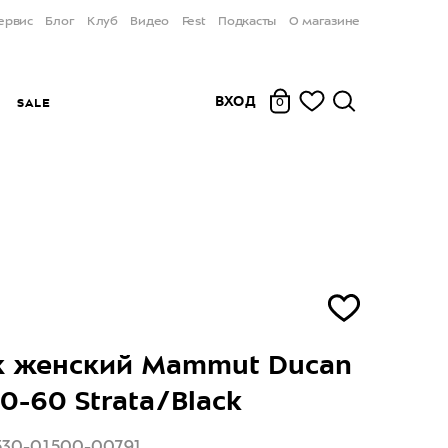
ервис
Блог
Клуб
Видео
Fest
Подкасты
О магазине
ВХОД
Ы
SALE
0
к женский Mammut Ducan
50-60 Strata/Black
530-01500-00791