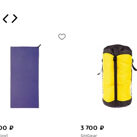
т
00 ₽
700 ₽
ar
Спорт-Марафон