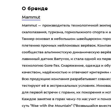
О бренде
Mammut
Mammut — производитель технологичной экипир
скалолазания, туризма, горнолыжного спорта и а
Таннер основал в небольшом швейцарском горо
плетению прочных нейлоновых верёвок. Компан
сообщества альпинистскую динамическую верёв
лавинный датчик Barryvox, и стала одной из перв
технологию Gore-Tex. Снаряжение, одежда и об
качеством, надёжностью и отвечают критериям 
Всю продукцию компания разрабатывает совмес
тестируют её в экстремальных условиях. Иннов
для первой встречи с горами, их покорения и и
Каждое занятие в горах чему-то нас учит и помог
суть "Rise with the Mountain" ("Возвышайся вместе