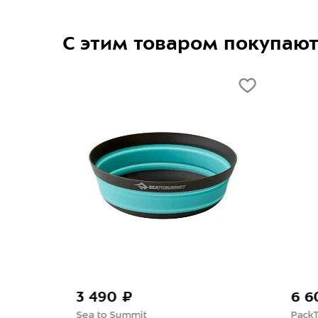
С этим товаром покупаю
6 600 ₽
3 7
PackTowl
SMGe