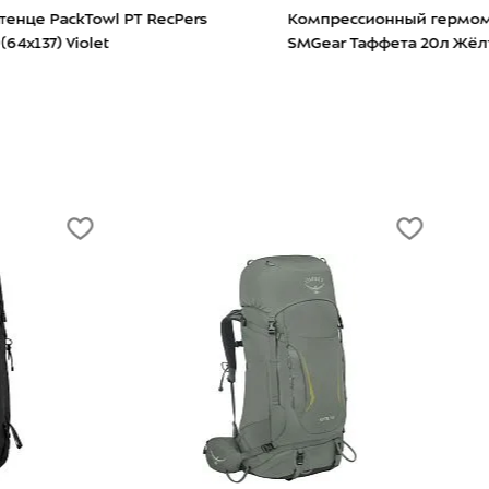
рессионный гермомешок
Аутдор-викторина «Сам т
ar Таффета 20л Жёлтый
шлямбур!» (коллекция
Библиотеки Спорт-Мараф