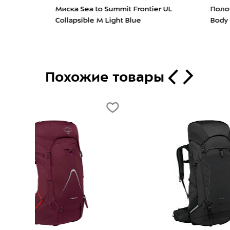
er UL
Полотенце PackTowl PT RecPers
Комп
Body (64x137) Violet
SMGe
Похожие товары