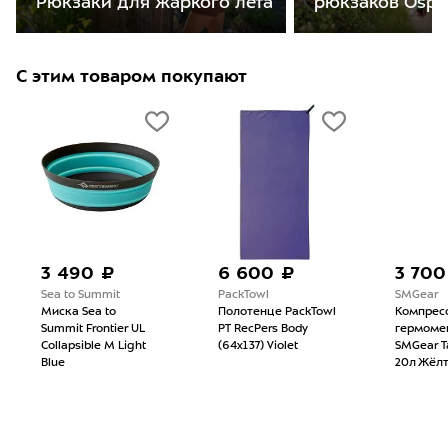
Рюкзаки для жаркого лета
рюкзаков Ospr
С этим товаром покупают
3 490 ₽
6 600 ₽
3 700
Sea to Summit
PackTowl
SMGear
Миска Sea to
Полотенце PackTowl
Компрес
Summit Frontier UL
PT RecPers Body
гермоме
Collapsible M Light
(64x137) Violet
SMGear 
Blue
20л Жёл