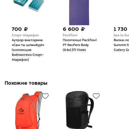
700 ₽
6 600 ₽
1 730
Спорт-Марафон
PackTowl
Sea to S
Аутдор-викторина
Полотенце PackTowl
Вилка-ло
«Сам ты шлямбур!»
PT RecPers Body
Summit Fr
(коллекция
(64x137) Violet
Cutlery G
Библиотеки Спорт-
Марафон)
Похожие товары