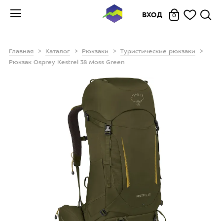
ВХОД
0
Главная
Каталог
Рюкзаки
Туристические рюкзаки
Рюкзак Osprey Kestrel 38 Moss Green