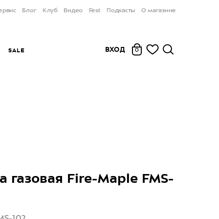
ервис
Блог
Клуб
Видео
Fest
Подкасты
О магазине
ВХОД
Ы
SALE
0
а газовая Fire-Maple FMS-
MS-102