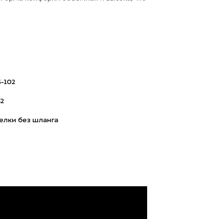
-102
32
елки без шланга