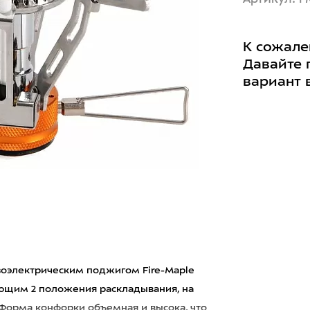
К сожале
Давайте 
вариант 
езоэлектрическим поджигом Fire-Maple
еющим 2 положения раскладывания, на
 Форма конфорки объемная и высока, что