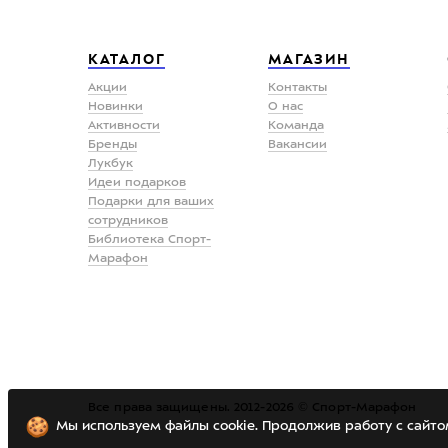
КАТАЛОГ
МАГАЗИН
Акции
Контакты
Новинки
О нас
Активности
Команда
Бренды
Вакансии
Лукбук
Идеи подарков
Подарки для ваших
сотрудников
Библиотека Спорт-
Марафон
Все права защищены. 2012-2026 © Спорт-Марафон
Мы используем файлы cookie. Продолжив работу с сайто