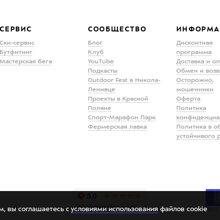
СЕРВИС
СООБЩЕСТВО
ИНФОРМА
Ски-сервис
Блог
Дисконтная
Бутфитинг
Клуб
программа
Мастерская бега
YouTube
Доставка и о
Подкасты
Обмен и возв
Outdoor Fest в Никола-
Осторожно,
Ленивце
мошенники
Проекты в Красной
Оферта
Поляне
Политика
Спорт-Марафон Парк
конфиденциа
Фермерская лавка
Политика в о
устойчивого 
м, вы соглашаетесь с
условиями использования
файлов cookie