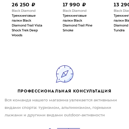
26 250 ₽
17 990 ₽
13 29
Black Diamond
Black Diamond
Black Di
Треккинговые
Треккинговые
Треккин
палки Black
палки Black
палки Bl
Diamond Trail Vista
Diamond Trail Pine
Diamond 
Shock Trek Deep
Smoke
Tundra
Woods
ПРОФЕССИОНАЛЬНАЯ КОНСУЛЬТАЦИЯ
Вся команда нашего магазина увлекается активными
видами спорта: туризмом, альпинизмом, горными
лыжами и другими видами outdoor-активности