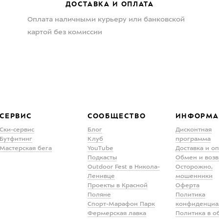
ДОСТАВКА И ОПЛАТА
Оплата наличными курьеру или банковской
картой без комиссии
СЕРВИС
СООБЩЕСТВО
ИНФОРМА
Ски-сервис
Блог
Дисконтная
Бутфитинг
Клуб
программа
Мастерская бега
YouTube
Доставка и о
Подкасты
Обмен и возв
Outdoor Fest в Никола-
Осторожно,
Ленивце
мошенники
Проекты в Красной
Оферта
Поляне
Политика
Спорт-Марафон Парк
конфиденциа
Фермерская лавка
Политика в о