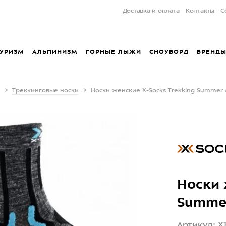
Доставка и оплата
Контакты
С
УРИЗМ
АЛЬПИНИЗМ
ГОРНЫЕ ЛЫЖИ
СНОУБОРД
БРЕНД
Треккинговые носки
Носки женские X-Socks Trekking Summer A
Носки 
Summer
Артикул: 