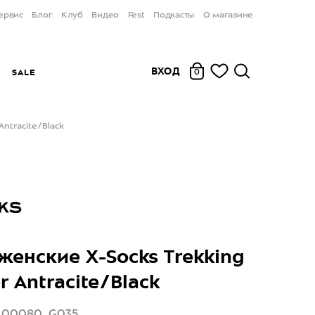
ервис
Блог
Клуб
Видео
Fest
Подкасты
О магазине
ВХОД
Ы
SALE
0
ntracite/Black
женские X-Socks Trekking
 Antracite/Black
X100080_G035