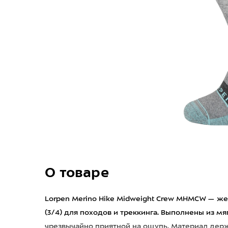
О товаре
Lorpen Merino Hike Midweight Crew MHMCW — ж
(3/4) для походов и треккинга. Выполнены из м
чрезвычайно приятной на ощупь. Материал держи