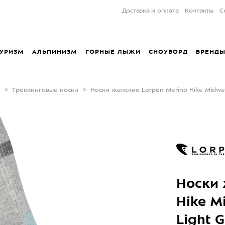
Доставка и оплата
Контакты
С
УРИЗМ
АЛЬПИНИЗМ
ГОРНЫЕ ЛЫЖИ
СНОУБОРД
БРЕНД
Треккинговые носки
Носки женские Lorpen Merino Hike Midwe
Носки 
Hike M
Light G