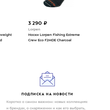
3 290 ₽
7 
Lorpen
Lor
dweight
Носки Lorpen Fishing Extreme
Носк
d
Crew Eco F2MDE Charcoal
BWO
ПОДПИСКА НА НОВОСТИ
Коротко о самом важном: новых коллекциях
и брендах, о снаряжении и как его выбрать,