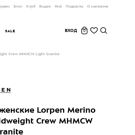
ервис
Блог
Клуб
Видео
Fest
Подкасты
О магазине
ВХОД
Ы
SALE
0
ight Crew MHMCW Light Granite
женские Lorpen Merino
idweight Crew MHMCW
ranite