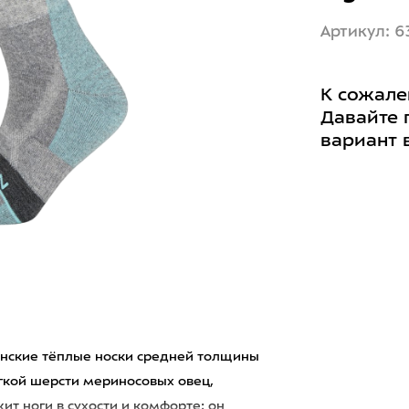
Артикул: 6
К сожале
Давайте 
вариант 
енские тёплые носки средней толщины
ягкой шерсти мериносовых овец,
т ноги в сухости и комфорте: он