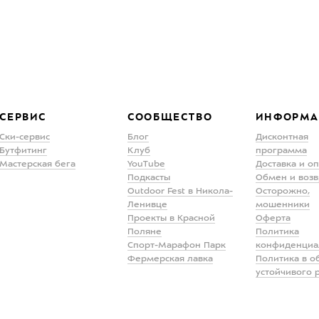
СЕРВИС
СООБЩЕСТВО
ИНФОРМА
Ски-сервис
Блог
Дисконтная
Бутфитинг
Клуб
программа
Мастерская бега
YouTube
Доставка и о
Подкасты
Обмен и возв
Outdoor Fest в Никола-
Осторожно,
Ленивце
мошенники
Проекты в Красной
Оферта
Поляне
Политика
Спорт-Марафон Парк
конфиденциа
Фермерская лавка
Политика в о
устойчивого 