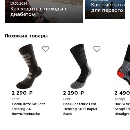
13.02.2024
Как выбрать с
Как ходить в походы с
для первого п
диабетом
Похожие товары
2 290 ₽
2 290 ₽
2 490
Lenz
Lenz
Accapi
Носки детские Lenz
Носки детские Lenz
Носки де
Trekking 8.0
Trekking 5.0 (2 пары)
Accapi Tr
Brown/Anthracite
Black
Ultraligh