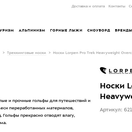
Доставка и оплата
Контакты
С
УРИЗМ
АЛЬПИНИЗМ
ГОРНЫЕ ЛЫЖИ
СНОУБОРД
БРЕНД
Треккинговые носки
Носки Lorpen Pro Trek Heavyweight Overca
Носки L
Heavywe
ёплые и прочные гольфы для путешествий и
смеси переработанных материалов,
Артикул: 62
. Гольфы прекрасно отводят влагу,
ма.