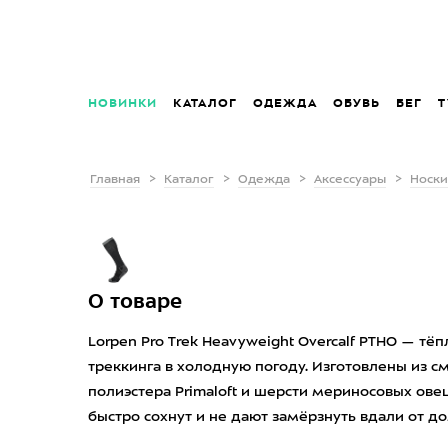
НОВИНКИ
КАТАЛОГ
ОДЕЖДА
ОБУВЬ
БЕГ
Т
Главная
Каталог
Одежда
Аксессуары
Носки
О товаре
Lorpen Pro Trek Heavyweight Overcalf PTHO — т
треккинга в холодную погоду. Изготовлены из 
полиэстера Primaloft и шерсти мериносовых овец
быстро сохнут и не дают замёрзнуть вдали от до