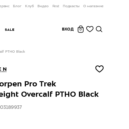
ервис
Блог
Клуб
Видео
Fest
Подкасты
О магазине
ВХОД
Ы
SALE
0
lf PTHO Black
orpen Pro Trek
ight Overcalf PTHO Black
103189937