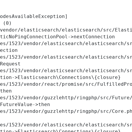
odesAvailableException] 

 (0)

vendor/elasticsearch/elasticsearch/src/Elasti
ticNoPingConnectionPool->nextConnection

ection

Request

tion->Elasticsearch\Connections\{closure}

then

FutureValue->then

tion->Elasticsearch\Connections\{closure}
