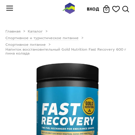
ВХОД
0
Главная
Каталог
Спортивное и туристическое питание
Спортивное питание
Напиток восстановительный Gold Nutrition Fast Recovery 600 г
пина колада