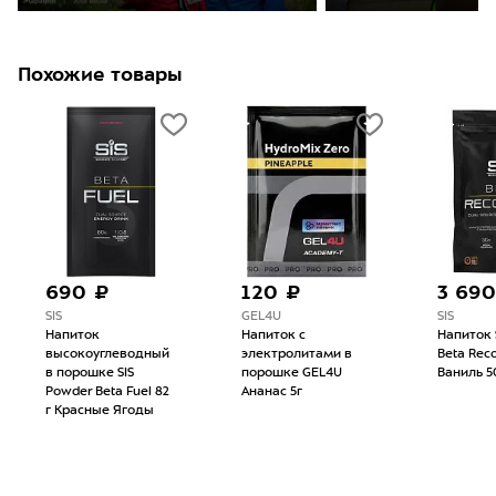
Похожие товары
690 ₽
120 ₽
3 690
SIS
GEL4U
SIS
Напиток
Напиток с
Напиток 
высокоуглеводный
электролитами в
Beta Rec
в порошке SIS
порошке GEL4U
Ваниль 5
Powder Beta Fuel 82
Ананас 5г
г Красные Ягоды