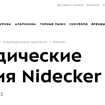
Доставка и оплата
Контакты
С
УРИЗМ
АЛЬПИНИЗМ
ГОРНЫЕ ЛЫЖИ
СНОУБОРД
БРЕНД
Сноубордические крепления
Nidecker
дические
я Nidecker