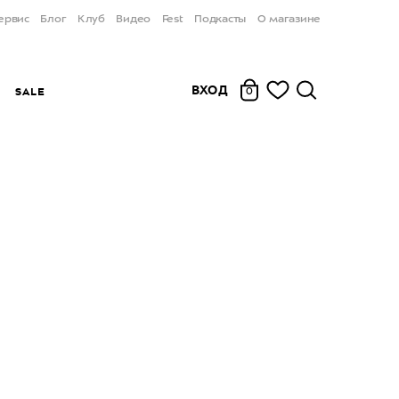
ервис
Блог
Клуб
Видео
Fest
Подкасты
О магазине
ВХОД
Ы
SALE
0