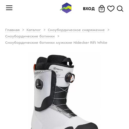
ВХОД
0
Главная
Каталог
Сноубордическое снаряжение
Сноубордические ботинки
Сноубордические ботинки мужские Nidecker Rift White