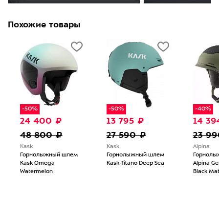
Похожие товары
-50%
-50%
-40%
24 400 ₽
13 795 ₽
14 39
48 800 ₽
27 590 ₽
23 99
Kask
Kask
Alpina
Горнолыжный шлем
Горнолыжный шлем
Горнолы
Kask Omega
Kask Titano Deep Sea
Alpina Ge
Watermelon
Black Mat