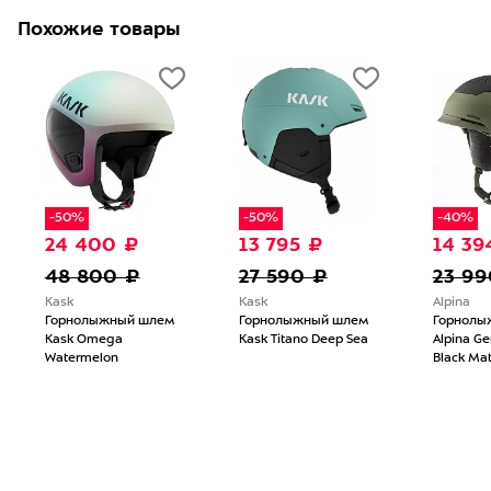
Похожие товары
-50%
-50%
-40%
24 400 ₽
13 795 ₽
14 39
48 800 ₽
27 590 ₽
23 99
Kask
Kask
Alpina
Горнолыжный шлем
Горнолыжный шлем
Горнолы
Kask Omega
Kask Titano Deep Sea
Alpina Ge
Watermelon
Black Mat