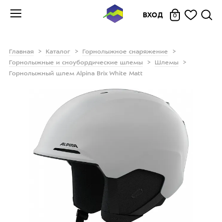
ВХОД
0
Главная
Каталог
Горнолыжное снаряжение
Горнолыжные и сноубордические шлемы
Шлемы
Горнолыжный шлем Alpina Brix White Matt