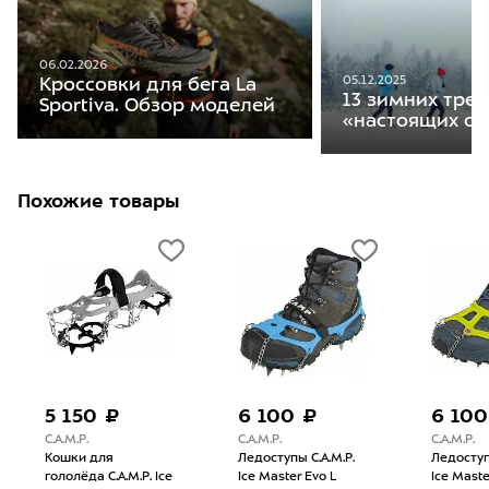
06.02.2026
05.12.2025
Кроссовки для бега La
13 зимних тре
Sportiva. Обзор моделей
«настоящих от
Похожие товары
5 150 ₽
6 100 ₽
6 100
C.A.M.P.
C.A.M.P.
C.A.M.P.
Кошки для
Ледоступы C.A.M.P.
Ледоступ
гололёда C.A.M.P. Ice
Ice Master Evo L
Ice Maste