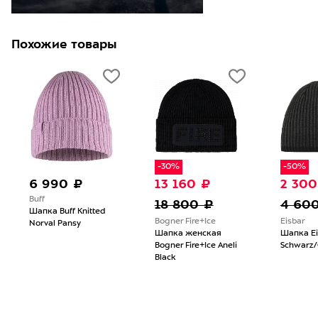
Похожие товары
-30%
-50%
6 990 ₽
13 160 ₽
2 300
Buff
18 800 ₽
4 60
Шапка Buff Knitted
Bogner Fire+Ice
Eisbar
Norval Pansy
Шапка женская
Шапка Ei
Bogner Fire+Ice Aneli
Schwarz/G
Black