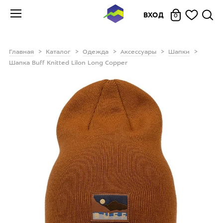
ВХОД
0
Главная
Каталог
Одежда
Аксессуары
Шапки
Шапка Buff Knitted Lilon Long Copper