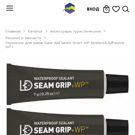
ВХОД
0
Главная
Каталог
Аксессуары туристические
Ремонт и запчасти
Герметик для швов Gear Aid Seam Grip+ WP Sealant&Adhesive
2x7 г