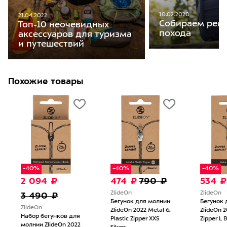
10.02.2020
21.04.2022
Собираем рем
Топ-10 неочевидных
похода
аксессуаров для туризма
и путешествий
Похожие товары
-40%
-40%
-40%
2 094 ₽
474 ₽
790 ₽
534 ₽
3 490 ₽
ZlideOn
ZlideOn
Бегунок для молнии
Бегунок 
ZlideOn
ZlideOn 2022 Metal &
ZlideOn 2
Набор бегунков для
Plastic Zipper XXS
Zipper L 
молнии ZlideOn 2022